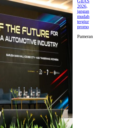
GIIAS
2026,
jangan
mudah
tergiur
promo
Pameran