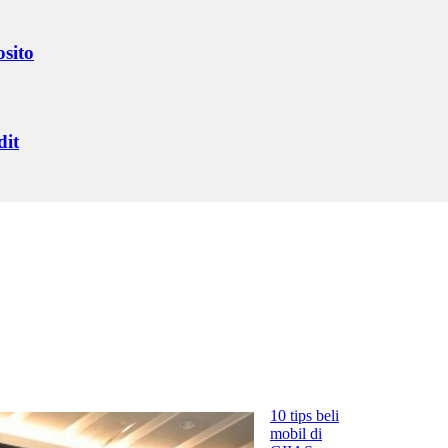
sito
dit
10 tips beli
mobil di