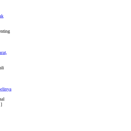
ak
enting
rat,
li
elinya
nal
]