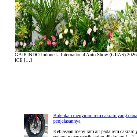
GAIKINDO Indonesia International Auto Show (GIIAS) 2026 re
ICE […]
Bolehkah menyiram rem cakram yang panas
penjelasannya
Kebiasaan menyiram air pada rem cakram 
sedang panas masih sering dilakukan […]