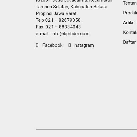
Rw.001 Desa Setiadarma, Kecamatan
Tentan
Tambun Selatan, Kabupaten Bekasi
Produk
Propinsi Jawa Barat
Telp 021 – 82679350,
Artikel
Fax. 021 – 88334043
Konta
e-mail :
info@bprbdm.co.id
Daftar
Facebook
Instagram